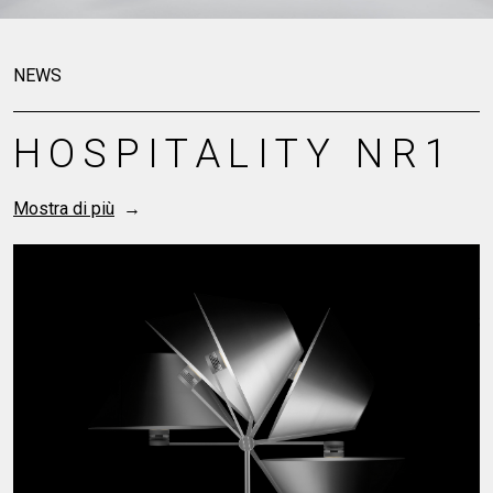
‘AMBROSIUS, IL TESORO DELLA BASILICA’ PRESSO LA
CHIESA DI SANT'AMBROGIO
NEWS
ARCHETTO
COLLECTIONS
STORIES_04