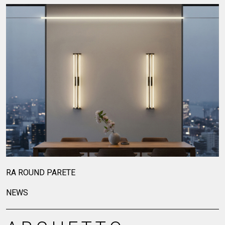
GIUNCO E I-SNAP
NEWS
ARCHETTO
COLLECTIONS_STO
03
Mostra di più