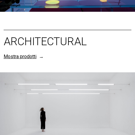
RA ROUND PARETE
NEWS
ARCHETTO
SPACE®, NEL
CUORE DI MILANO
Mostra di più