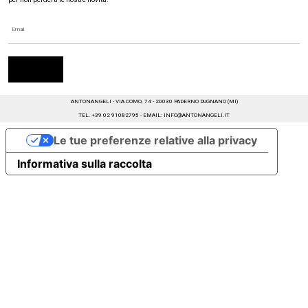
ANTONANGELI - VIA COMO, 74 - 20030 PADERNO DUGNANO (MI)
TEL. +39 02 91082795 - EMAIL: INFO@ANTONANGELI.IT
Le tue preferenze relative alla privacy
Informativa sulla raccolta